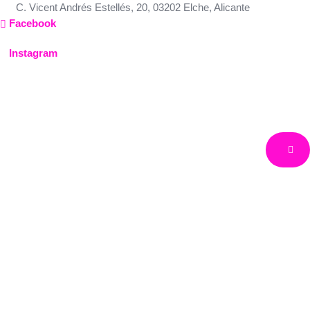
Ir
C. Vicent Andrés Estellés, 20, 03202 Elche, Alicante
al
Facebook
contenido
Instagram
Triángulo Argentino
América
Argentina