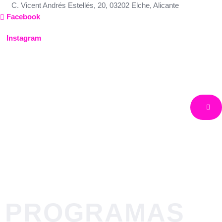
Ir
C. Vicent Andrés Estellés, 20, 03202 Elche, Alicante
al
Facebook
contenido
Instagram
Costa Rica
América
Costa Rica
PROGRAMAS