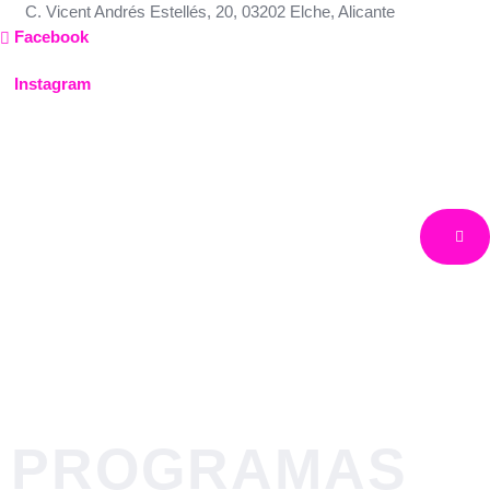
Ir
C. Vicent Andrés Estellés, 20, 03202 Elche, Alicante
al
Facebook
contenido
Instagram
Cuba
América
Cuba
PROGRAMAS