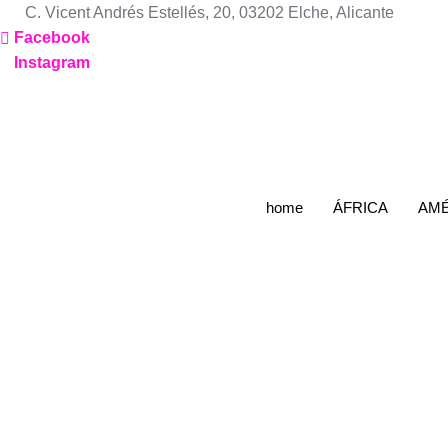
Ir
C. Vicent Andrés Estellés, 20, 03202 Elche, Alicante
al
Facebook
contenido
Instagram
home
ÁFRICA
AMÉ
EE.UU
Améric
EE.U