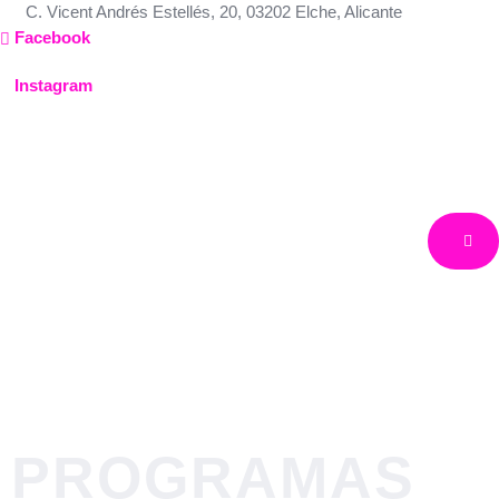
Ir
C. Vicent Andrés Estellés, 20, 03202 Elche, Alicante
al
Facebook
contenido
Instagram
Eslovenia
Europa
Eslovenia
PROGRAMAS