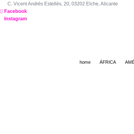
Ir
C. Vicent Andrés Estellés, 20, 03202 Elche, Alicante
al
Facebook
contenido
Instagram
home
ÁFRICA
A
India Clá