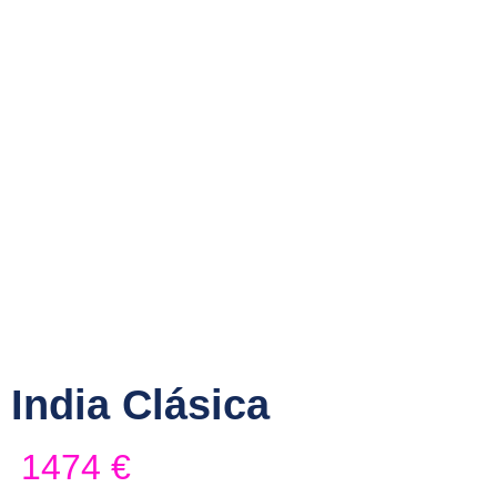
Asia
India
India Clási
India Clásica
1474
€