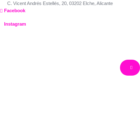
Ir
C. Vicent Andrés Estellés, 20, 03202 Elche, Alicante
al
Facebook
contenido
Instagram
Safari y playas de Kenia
África
Kenia