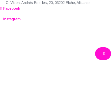
Ir
C. Vicent Andrés Estellés, 20, 03202 Elche, Alicante
al
Facebook
contenido
Instagram
Papá Noel en Montreux
Europa
Suiza