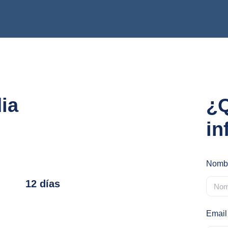
a
¿Q
in
Nomb
12 días
Email