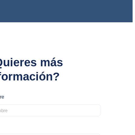
uieres más
formación?
re