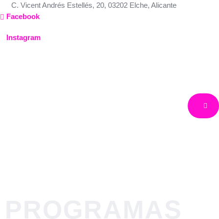
Ir
C. Vicent Andrés Estellés, 20, 03202 Elche, Alicante
al
Facebook
contenido
Instagram
Turquía
Europa
Turquía
PROGRAMAS