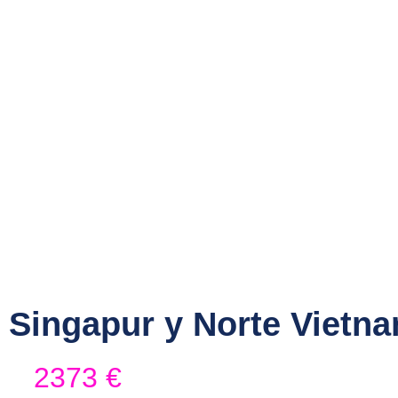
Asia
Vietnam
Singapur y Norte
Singapur y Norte Vietna
2373
€