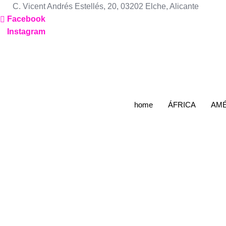
Ir
C. Vicent Andrés Estellés, 20, 03202 Elche, Alicante
al
Facebook
contenido
Instagram
home
ÁFRICA
A
Singapur y Nor